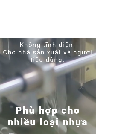
người tiêu dùng, trong lĩnh vực bao
bì, sàn nhựa giả gỗ, dệt may, điện
và điện tử.
Không tĩnh điện.
Cho nhà sản xuất và người
tiêu dùng.
Phù hợp cho
nhiều loại nhựa