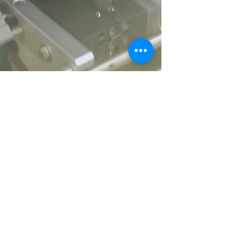
Acrylonitrile-Butadiene-Styrene
(ABS), Polycarbonate (PC), Polyvinyl
chloride (PVC), Polypropylene (PP),
Polyethylene (PE)
Bạn cần giải pháp tương tự?
​Hãy liên hệ với chúng tôi.
Công ty TNHH TM SX Tân Hùng Cơ