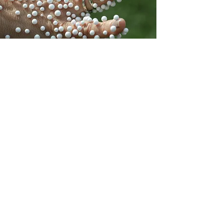
Chào tạm biệt sự
phiền toái của
tĩnh điện
Tĩnh điện giật, tích tụ bụi trên
sản phẩm, khó kéo màng hay
khó bung túi làm chậm quá
trình sản xuất, quần áo sợi nhân
tạo ôm sát xung quanh cơ thể,
bo mạch điện tử bị đoản mạch,
v.v.